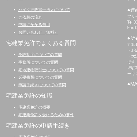
ハイク行政書士法人について
●連
フリー
ご依頼の流れ
Tel:0
申請にかかる費用
Fax:
お問い合わせ（無料）
●所
宅建業免許でよくある質問
〒15
・J
免許制度についての質問
・大
です
事務所についての質問
※駐
宅地建物取引士についての質問
ーキ
必要書類についての質問
●M
申請手続きについての質問
宅建業免許の知識
宅建業免許の概要
宅建業免許を受けるための要件
宅建業免許の申請手続き