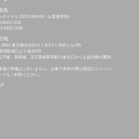
絡先
ダイヤル:0120-189-819（お客様専用）
3-6423-7158
03-6423-7159
在地
1-0053 東京都渋谷区代々木2-5-1 羽田ビル705
R新宿駅南口より徒歩5分
江戸線、新宿線、京王新線新宿駅の各出口からも徒歩数分圏内
車場の準備はございません。お車で来所の際は周辺のコインパ
ングをご利用ください。
AP