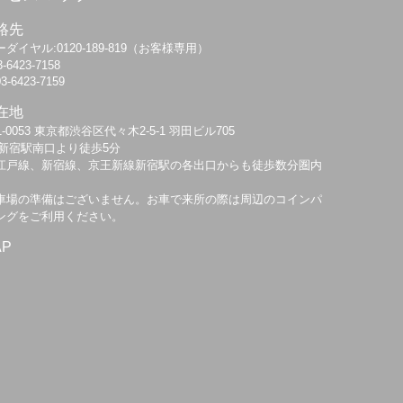
絡先
ダイヤル:0120-189-819（お客様専用）
3-6423-7158
03-6423-7159
在地
1-0053 東京都渋谷区代々木2-5-1 羽田ビル705
R新宿駅南口より徒歩5分
江戸線、新宿線、京王新線新宿駅の各出口からも徒歩数分圏内
車場の準備はございません。お車で来所の際は周辺のコインパ
ングをご利用ください。
AP