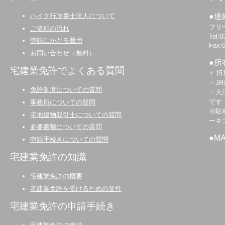
ハイク行政書士法人について
●連
フリー
ご依頼の流れ
Tel:0
申請にかかる費用
Fax:
お問い合わせ（無料）
●所
宅建業免許でよくある質問
〒15
・J
免許制度についての質問
・大
です
事務所についての質問
※駐
宅地建物取引士についての質問
ーキ
必要書類についての質問
●M
申請手続きについての質問
宅建業免許の知識
宅建業免許の概要
宅建業免許を受けるための要件
宅建業免許の申請手続き